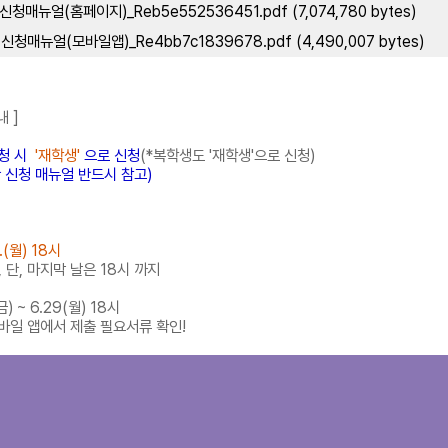
청매뉴얼(홈페이지)_Reb5e552536451.pdf (7,074,780 bytes)
청매뉴얼(모바일앱)_Re4bb7c1839678.pdf (4,490,007 bytes)
내 ]
청 시
'재학생'
으로 신청
(*복학생도 '재학생'으로 신청)
 신청 매뉴얼 반드시 참고)
2.(월) 18시
 단, 마지막 날은 18시 까지
(금
) ~ 6.29(월) 18시
모바일 앱에서 제출 필요서류 확인!