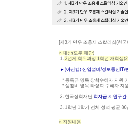
1. 제3기 만우 조홍제 스칼러십 기술인재 
2. 제3기 만우 조홍제 스칼러십 기술인재 
3. 제3기 만우 조홍제 스칼러십 기술인재 
[
제
3
기 만우 조홍제 스칼러십
(
한국
○
대상(모두 해당)
1.
2
년제 학위과정
1
학년 재학생
(2
▸
(
아산캠
)
산업설비
/
정보통신
IT/
*
등록금 명목 장학수혜자 지원 
*
생활비 명목 타장학 수혜자 지
2.
한국장학재단
학자금 지원구간
3. 1
학년
1
학기 전체 성적 평균
80
○
지원내용