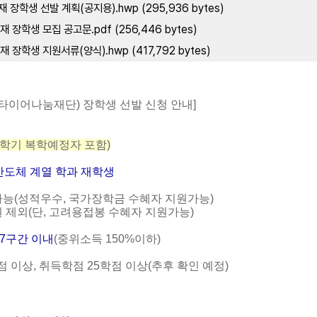
장학생 선발 계획(공지용).hwp (295,936 bytes)
장학생 모집 공고문.pdf (256,446 bytes)
장학생 지원서류(양식).hwp (417,792 bytes)
타이어나눔재단
)
장학생 선발 신청 안내
]
학기 복학예정자 포함
)
반도체 계열 학과 재학생
가능
(
성적우수
,
국가장학금 수혜자 지원가능
)
원 제외
(
단
,
고려용접봉 수혜자 지원가능
)
7
구간 이내
(
중위소득
150%
이하
)
점 이상
,
취득학점
25
학점 이상(추후 확인 예정)