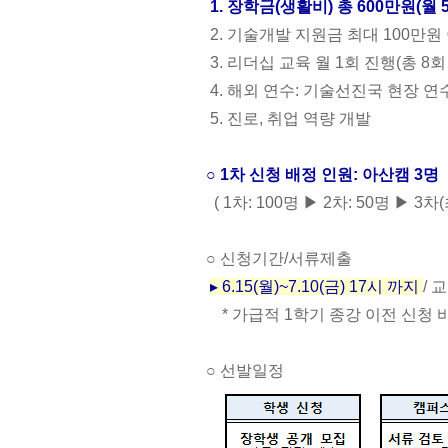
1.
장학금
(
생활비
)
총
600
만원
(
월
2.
기술개발 지원금 최대
100
만원
3.
리더십 교육 월
1
회 진행
(
총
8
회
4.
해외 연수
:
기술선진국 현장 연
5.
진로
,
취업 역량 개발
○
1
차 신청 배정 인원
:
아산캠
3
명
( 1
차
: 100
명
▶
2
차
: 50
명
▶
3
차
(
○
신청기간
/
서류제출
▸
6.15(
월
)~7.10(
금
) 17
시 까지
/
교
*
가급적
1
학기 종강 이전 신청
○
선발일정