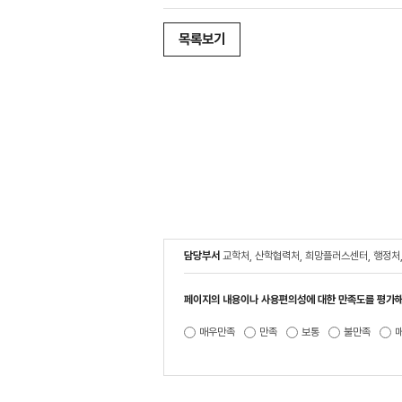
목록보기
담당부서
교학처, 산학협력처, 희망플러스센터, 행정처
페이지의 내용이나 사용편의성에 대한 만족도를 평가해
매우만족
만족
보통
불만족