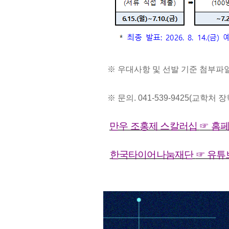
※
우대사항 및 선발 기준 첨부파일
※
문의
. 041-539-9425(
교학처 장
만우 조홍제 스칼러십
☞
홈
한국타이어나눔재단
☞
유튜