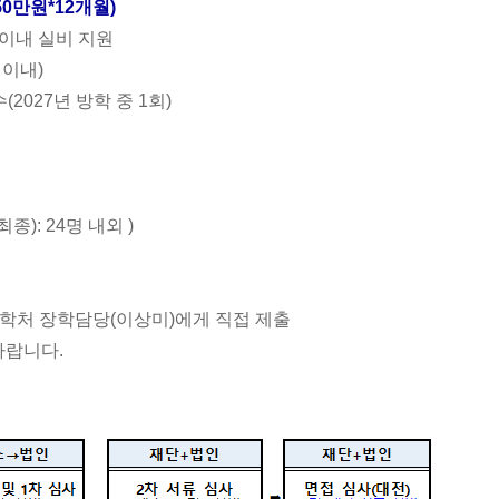
50
만원
*12
개월
)
 이내 실비 지원
 이내
)
수
(2027
년 방학 중
1
회
)
최종
): 24
명 내외
)
학처 장학담당
(
이상미
)
에게 직접 제출
 바랍니다
.