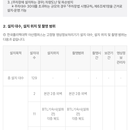
3. (주차장에 설치하는 경우) 차량도난 및 파손방지
※ 주차대수 30대를 초과하는 규모의 경우 「주차장법 시행규칙」 제6조제1항을 근거로
설치·운영 가능
2. 설치 대수, 설치 위치 및 촬영 범위
① 한국폴리텍대학 아산캠퍼스는 고정형 영상정보처리기기 설치 대수, 설치 위치 및 촬영 범위는
다음과 같습니다.
설치목적
설치대
설치위치
촬영범위
촬영시
보관기
영상정
수
간
간
보
관리자
총 설치 대수
129
·
·
·
·
·
2
본관 2층 외벽
본관 2층 외벽
BTL기숙사(설화
BTL기숙사(설화
11
관)
관)
각층 복도
각층 복도