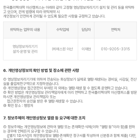
한국폴리텍대학 아산캠퍼스는 아래와 같이 고정형 영상정보처리기기 설치 및 관리 등을 위탁하
고 있으며, 관계 법령에 따라 위탁계약 시
개인정보가 안전하게 관리될 수 있도록 필요한 사항을 규정하고 있습니다.
위탁하는 업무의 내용
수탁업체
담당자
연락처
영상정보처리기기
㈜에스원 아산
이재현
010-9205-3315
설치·운영 및 관리
6. 개인영상정보의 확인 방법 및 장소에 관한 사항
① 영상정보처리기기에 의하여 전송되는 화상정보가 실제로 열람·재생되는 경비실, 사감실, 전산
실을 출입제한구역으로 지정하였습니다.
② 개인영상정보 접근권한이 부여된 자 외에는 열람·재생 할 수 없도록 운영하고 있습니다.
③ 확인 방법은 개인영상정보 관리책임자에게 미리 연락하고 한국폴리텍대학 아산캠퍼스를 방문
하시면 개인영상정보 관리책임자 또는
접근권한자의 승인을 받은 후 열람·재생할 수 있습니다.
④ 확인 장소 : 행정처
7. 정보주체의 개인영상정보 열람 등 요구에 대한 조치
① 정보주체는 개인영상정보에 관하여 열람 또는 존재확인·삭제(이하 “열람 등”이라 함)를 원하
는 경우에 언제든지 요구할 수 있습니다.
([별지 1호서식]의 개인영상정보 열람·존재확인 청구서를 작성하여 신분증과 함께 제출) 다만,