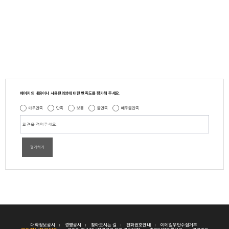
페이지의 내용이나 사용편의성에 대한 만족도를 평가해 주세요.
매우만족
만족
보통
불만족
매우불만족
평가하기
대학정보공시
경영공시
찾아오시는 길
전화번호안내
이메일무단수집거부