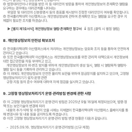
자신이 촬영된 개인영상정보에 한정됩니다.
② 법정대리인이나 위임을 받은 자 등 대리인의 방문을 통하여 개인영상정보의 존재확인·열람을
요구하는 경우에는 대리관계를 나타내는
위임장 및 대리인의 신분증명서 등의 증표를 제시받아 진정한 대리인인지 여부를 확인합니다.
③ 한국폴리텍대학 아산캠퍼스는 개인영상정보에 관하여 존재확인 또는 열람을 요구한 경우 지
체없이 필요한 조치를 하겠습니다.
▶
[별지 제1호서식] 개인영상정보 열람·존재확인 청구서
참조 (클릭 시 별첨 열림)
8. 개인영상정보의 안전성 확보조치
① 한국폴리텍대학 아산캠퍼스에서 처리하는 개인영상정보는 암호화 조치 등을 통하여 안전하게
관리되고 있습니다.
② 또한 한국폴리텍대학 아산캠퍼스는 개인영상정보보호를 위한 관리적 대책으로서 개인정보에
대한 접근권한을 차등 부여하고 있고,
개인영상정보의 위·변조 방지를 위하여 개인영상정보의 생성 일시, 열람 시 열람목적·열람자·
열람 일시 등을 기록하여 관리하고 있습니다.
③ 이 외에도 개인영상정보의 안전한 물리적 보관을 위하여 잠금장치를 설치하고 있으며, 고정형
영상정보처리기기 설치·운영 관련
규정·지침 등의 준수 여부에 대하여 자체 점검을 실시하고 있습니다.
9. 고정형 영상정보처리기기 운영·관리방침 변경에 관한 사항
① 이 고정형 영상정보처리기기 운영·관리 방침은 2025년 9월 16일에 제정되었으며, 법령·정
책 또는 보안기술의 변경에 따라
내용의 추가·삭제 및 수정이 있을 시에는 지체없이 한국폴리텍대학 아산캠퍼스 홈페이지를 통
해 변경사유 및 내용 등을 공지하도록 하겠습니다.
② 이전 고정형 영상정보처리기기 운영·관리 방침 변경 현황은 다음과 같습니다.
2025.09.16. 영상정보처리기기 운영·관리방침 (신규 제정)