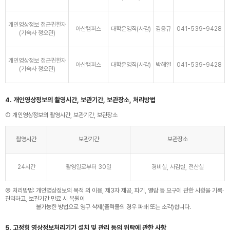
개인영상정보 접근권한자
아산캠퍼스
대학운영직(사감)
김응규
041-539-9428
(기숙사 청오관)
개인영상정보 접근권한자
아산캠퍼스
대학운영직(사감)
박해열
041-539-9428
(기숙사 청오관)
4. 개인영상정보의 촬영시간, 보관기간, 보관장소, 처리방법
① 개인영상정보의 촬영시간, 보관기간, 보관장소
촬영시간
보관기간
보관장소
24시간
촬영일로부터 30일
경비실, 사감실, 전산실
② 처리방법: 개인영상정보의 목적 외 이용, 제3자 제공, 파기, 열람 등 요구에 관한 사항을 기록·
관리하고, 보관기간 만료 시 복원이
불가능한 방법으로 영구 삭제(출력물의 경우 파쇄 또는 소각)합니다.
5. 고정형 영상정보처리기기 설치 및 관리 등의 위탁에 관한 사항