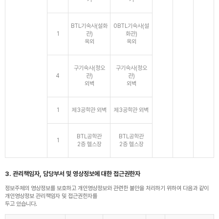
BTL기숙사(설화
0BTL기숙사(설
1
관)
화관)
옥외
옥외
구기숙사(청오
구기숙사(청오
4
관)
관)
외벽
외벽
1
제3공학관 외벽
제3공학관 외벽
BTL공학관
BTL공학관
1
2층 헬스장
2층 헬스장
3. 관리책임자, 담당부서 및 영상정보에 대한 접근권한자
정보주체의 영상정보를 보호하고 개인영상정보와 관련한 불만을 처리하기 위하여 다음과 같이
개인영상정보 관리책임자 및 접근권한자를
두고 있습니다.