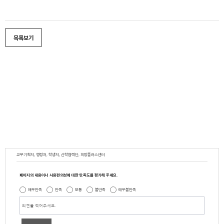
목록보기
교무기획처, 행정처, 학생처, 산학협력단, 희망플러스센터
페이지의 내용이나 사용편의성에 대한 만족도를 평가해 주세요.
매우만족
만족
보통
불만족
매우불만족