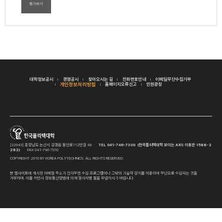
평가하기
대학정보공시
경영공시
찾아오시는 길
전화번호안내
이메일무단수집거부
개인정보처리방침
홈페이지오류신고
민원광장
[32943] 충청남도 논산시 강경읍 동안로112번길 48
TEL 041-746-7300 (한국폴리텍대학 보이는 ARS 이용은 1588-2
282)
FAX 041-746-7310
COPYRIGHT 2010 BY KOREA POLYTECHNICS. ALL RIGHTS RESERVED.
본 웹사이트에 게시된 이메일 주소가 전자우편 수집 프로그램이나 그밖의 기술적 장치를 이용하여 무단으로 수집되는 것을
거부하며, 이를 위반시 정보통신망법에 의해 형사처벌 됨을 유념하시기 바랍니다.