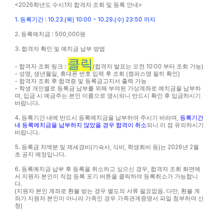
<2026
학년도 수시
1
차 합격자 조회 및 등록 안내
>
1.
등록
기간
: 10.23.(
목
) 10:00 ~ 10.29.(
수
) 23:50
까지
2.
등록예치금
: 500,000
원
3.
합격자 확인 및 예치금 납부 방법
클릭
-
합격자 조회 링크
:
(
합격자 발표는 오전
10:00
부터 조회 가능
)
-
성명
,
생년월일
,
휴대폰 번호 입력 후 조회
(
캠퍼스명 필히 확인
)
-
합격자 조회 후 합격증 및 등록금고지서 출력 가능
-
학생 개인별로 등록금 납부를 위해 부여된 가상계좌로 예치금을 납부하
며
,
입금 시 예금주는 본인 이름으로 명시되니 반드시 확인 후 입금
하시기
바랍니다
.
4.
등록기간 내에 반드시 등록예치금을 납부하여 주시기 바라며
,
등록기간
내 등록예치금을 납부하지 않았을 경우 합격이 취소
되니 이 점 유의하시기
바랍니다
.
5.
등록금 차액분 및 제세경비
(
기숙사
,
식비
,
학생회비 등
)
는
2026
년
2
월
초 공지 예정입니다
.
6.
등록예치금 납부 후 등록을 취소하고 싶으신 경우
,
합격자 조회 화면에
서 지원자 본인이 직접 등록 포기 버튼을 클릭하여 등록취소
가 가능합니
다
.
(
지원자 본인 계좌로 환불 받는 경우 별도의 서류 필요없음
.
다만
,
환불 계
좌가 지원자 본인이 아니라 가족인 경우 가족관계증명서 파일 첨부하여 신
청
)