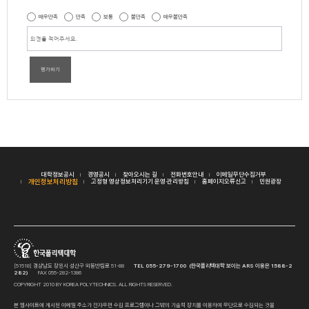
매우만족
만족
보통
불만족
매우불만족
평가하기
대학정보공시
경영공시
찾아오시는 길
전화번호안내
이메일무단수집거부
개인정보처리방침
고정형 영상정보처리기기 운영·관리방침
홈페이지오류신고
민원광장
[51518] 경상남도 창원시 성산구 외동반림로 51-88
TEL 055-279-1700 (한국폴리텍대학 보이는 ARS 이용은 1588-2
282)
FAX 055-282-1386
COPYRIGHT 2010 BY KOREA POLYTECHNICS. ALL RIGHTS RESERVED.
본 웹사이트에 게시된 이메일 주소가 전자우편 수집 프로그램이나 그밖의 기술적 장치를 이용하여 무단으로 수집되는 것을