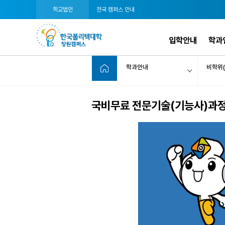
학교법인
전국 캠퍼스 안내
입학안내
학과
학과안내
비학위
국비무료 전문기술(기능사)과정