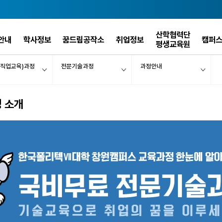
산학협력단
안내
학사정보
꿈드림공작소
취업정보
캠퍼
평생교육원
(직업교육)과정
전문기술과정
과정안내
 소개