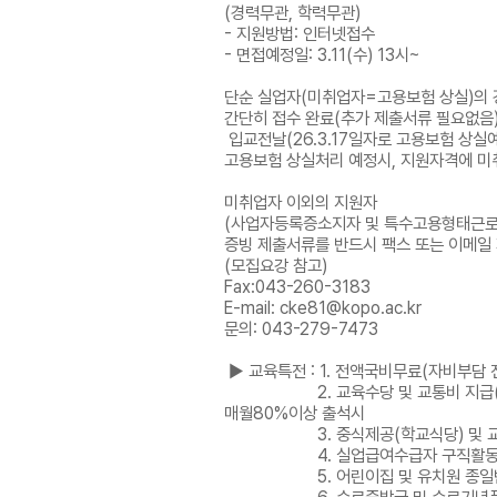
(경력무관, 학력무관)
- 지원방법: 인터넷접수
- 면접예정일: 3.11(수) 13시~
단순 실업자(미취업자=고용보험 상실)의
간단히 접수 완료(추가 제출서류 필요없음
입교전날(26.3.17일자로 고용보험 상실
고용보험 상실처리 예정시, 지원자격에 미
미취업자 이외의 지원자
(사업자등록증소지자 및 특수고용형태근로
증빙 제출서류를 반드시 팩스 또는 이메일 
(모집요강 참고)
Fax:043-260-3183
E-mail: cke81@kopo.ac.kr
문의: 043-279-7473
► 교육특전 : 1. 전액국비무료(자비부담 
2. 교육수당 및 교통비 지급(월 1
매월80%이상 출석시
3. 중식제공(학교식당) 및 교
4. 실업급여수급자 구직활동으
5. 어린이집 및 유치원 종일반신