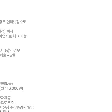
 경우 인터넷접수로
)
예정) 까지
취업자로 체크 가능
자 등)의 경우
제출요망!!
전혀없음)
16,000원)
재제공
로 인정
청 수강증명서 발급