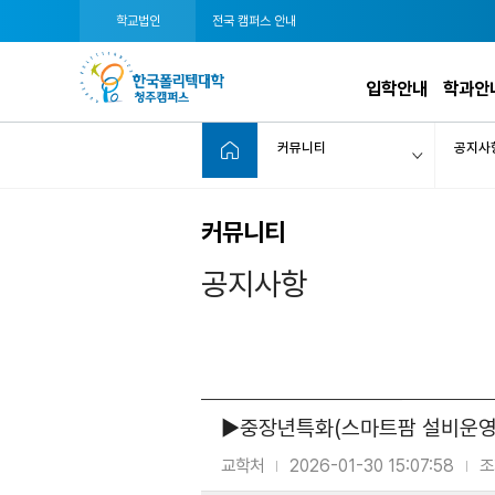
학교법인
전국 캠퍼스 안내
입학안내
학과안
커뮤니티
공지사
커뮤니티
공지사항
▶중장년특화(스마트팜 설비운영
교학처
2026-01-30 15:07:58
조
|
|