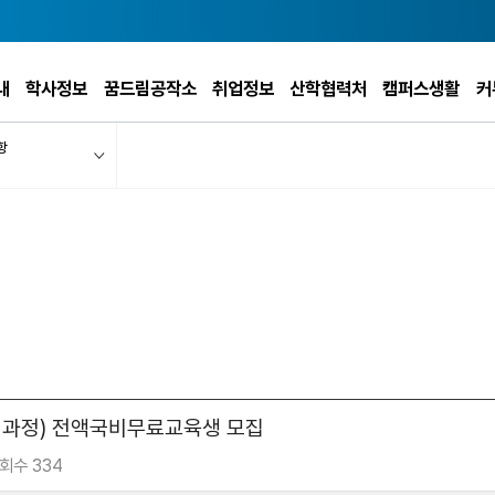
내
학사정보
꿈드림공작소
취업정보
산학협력처
캠퍼스생활
커
항
과정) 전액국비무료교육생 모집
회수 334