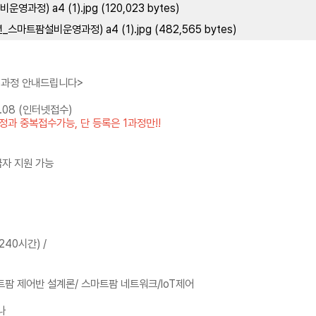
정) a4 (1).jpg (120,023 bytes)
스마트팜설비운영과정) a4 (1).jpg (482,565 bytes)
)과정 안내드립니다>
3.08 (인터넷접수)
과 중복접수가능, 단 등록은 1과정만!!
급자 지원 가능
(240시간) /
트팜 제어반 설계론/ 스마트팜 네트워크/IoT제어
나