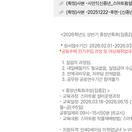
(확정)사본 -시안1(신중년_스마트팜설비운영과
(확정)사본 -20251222-후면-(신중년_
<2026학년도 상반기 중장년특화(집중2
* 원서접수기간: 2026.02.01~2026.0
*공동주택 전기주임 과정 및 여성재취업과정
1. 실업자 과정임.
2. 내일배움카드 필요없음, 실업급여 수
3. 전액국비무료, 자부담 전혀없음.
3. 공무원 공로연수기간 참여불가
< 중장년특화과정(집중2) >
- 교육과정: 스마트팜 설비운영과정
- 교육일정: 2026.03.18~2026.06.15 
월~금(주5일)
공휴일제외 09시~15시50분 (6교시)
- 교육내용: 스마트팜 작물재배방법/ 스마
- 지원자격: 만40세이상 미취업남녀 누구