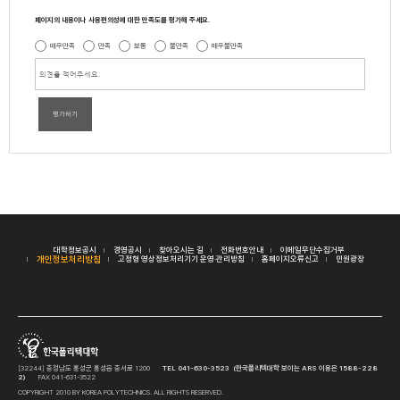
페이지의 내용이나 사용편의성에 대한 만족도를 평가해 주세요.
매우만족
만족
보통
불만족
매우불만족
평가하기
대학정보공시
경영공시
찾아오시는 길
전화번호안내
이메일무단수집거부
개인정보처리방침
고정형 영상정보처리기기 운영·관리방침
홈페이지오류신고
민원광장
[32244] 충청남도 홍성군 홍성읍 충서로 1200
TEL 041-630-3523 (한국폴리텍대학 보이는 ARS 이용은 1588-228
2)
FAX 041-631-3522
COPYRIGHT 2010 BY KOREA POLYTECHNICS. ALL RIGHTS RESERVED.