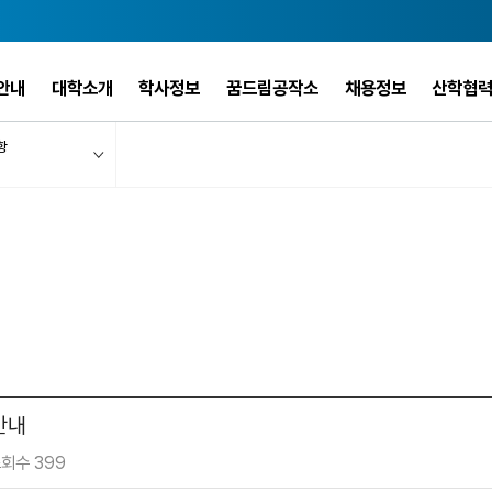
안내
대학소개
학사정보
꿈드림공작소
채용정보
산학협
항
안내
회수 399