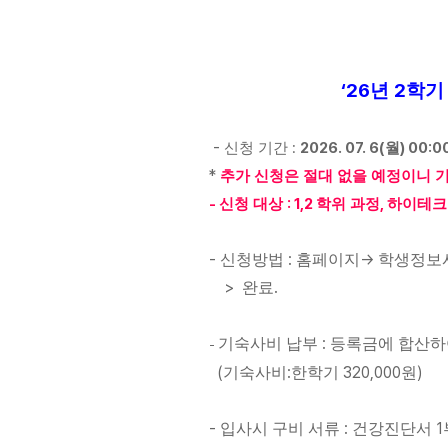
‘26
2
년
학기
-
:
2026. 07. 6(
) 00:00
신청 기간
월
*
추가 신청은 절대 없을 예정이니 
-
: 1,2
,
신청 대상
학위 과정
하이테크
-
:
->
신청방법
홈페이지
학생정보
>
.
완료
:
기숙사비 납부
등록금에 합산하
-
(
:
320,000
)
기숙사비
한학기
원
-
:
1
입사시 구비 서류
건강진단서