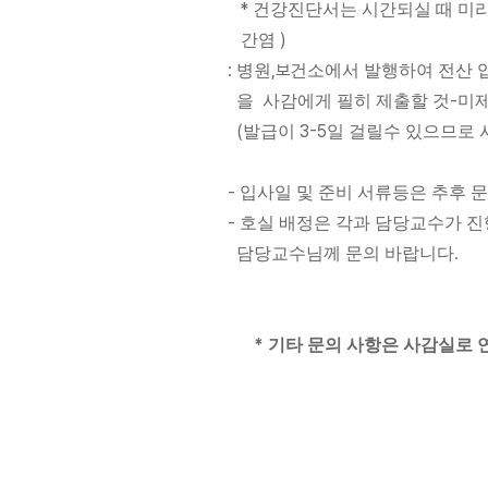
*
건강진단서는 시간되실 때 미리
)
간염
:
,보
병원
건소에서 발행하여 전산 
-
을 사감에게 필히 제출할 것
미제
(
3-5
발급이
일 걸릴수 있으므로 
-
입사일 및 준비 서류등은 추후 
-
호실 배정은 각과 담당교수가 
담당교수님께 문의 바랍니다.
*
기타 문의 사항은 사감실로