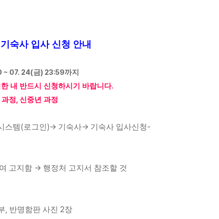
 기숙사 입사 신청 안내
 ~ 07. 24(
) 23:59
금
까지
.
기한 내 반드시 신청하시기 바랍니다
,
 과정
신중년 과정
(
)->
->
-
시스템
로그인
기숙사
기숙사 입사신청
->
여 고지함
행정처 고지서 참조할 것
,
2
부
반명함판 사진
장