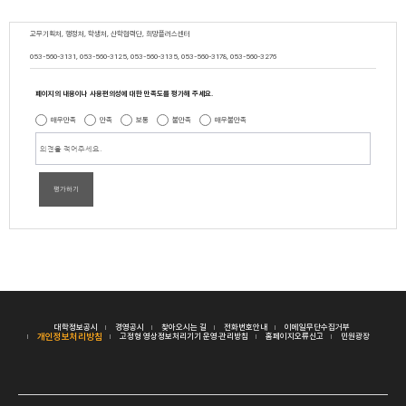
교무기획처, 행정처, 학생처, 산학협력단, 희망플러스센터
053-560-3131, 053-560-3125, 053-560-3135, 053-560-3178, 053-560-3276
페이지의 내용이나 사용편의성에 대한 만족도를 평가해 주세요.
매우만족
만족
보통
불만족
매우불만족
평가하기
대학정보공시
경영공시
찾아오시는 길
전화번호안내
이메일무단수집거부
개인정보처리방침
고정형 영상정보처리기기 운영·관리방침
홈페이지오류신고
민원광장