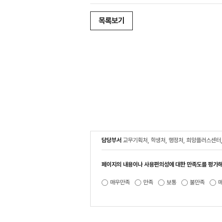
목록보기
담당부서
교무기획처, 학생처, 행정처, 희망플러스센터
페이지의 내용이나 사용편의성에 대한 만족도를 평가해
매우만족
만족
보통
불만족