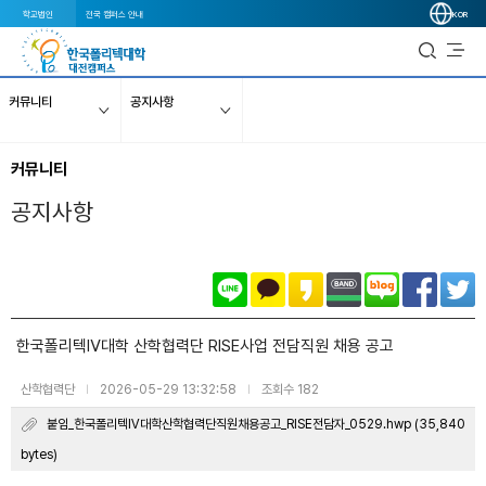
학교법인
전국 캠퍼스 안내
KOR
커뮤니티
공지사항
커뮤니티
공지사항
한국폴리텍Ⅳ대학 산학협력단 RISE사업 전담직원 채용 공고
산학협력단
2026-05-29 13:32:58
조회수 182
|
|
붙임_한국폴리텍Ⅳ대학산학협력단직원채용공고_RISE전담자_0529.hwp (35,840
bytes)