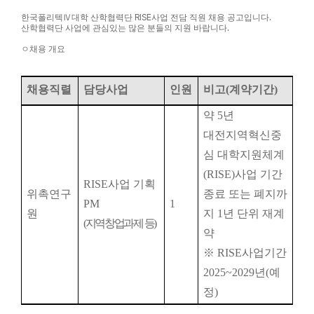
한국폴리텍
Ⅳ
대학 산학협력단
RISE
사업 전담 직원 채용 공고입니다
.
산학협력단 사업에 관심있는 많은 분들의 지원 바랍니다
.
ㅇ
채용 개요
채용직렬
담당사업
인원
비고
(
계약기간
)
약
5
년
대전지역혁신중
심 대학지원체계
(RISE)
사업 기간
RISE
사업 기획
위촉연구
종료 또는 폐지까
PM
1
원
지
1
년 단위 재계
(
지역창업과제 등
)
약
※
RISE
사업기간
2025~2029
년
(
예
정
)