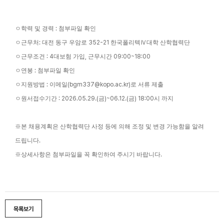
ㅇ
학력 및 경력
:
첨부파일 확인
ㅇ
근무처
:
대전 동구 우암로
352-21
한국폴리텍
Ⅳ
대학 산학협력단
ㅇ
근무조건
: 4
대보험 가입
,
근무시간
09:00~18:00
ㅇ
연봉
:
첨부파일 확인
ㅇ
지원방법
:
이메일
(bgm337@kopo.ac.kr)
로 서류 제출
ㅇ
원서접수기간
: 2026.05.29.(
금
)~06.12.(
금
) 18:00
시 까지
※
본 채용계획은 산학협력단 사정 등에 의해 조정 및 변경 가능함을 알려
드립니다
.
※
상세사항은 첨부파일을 꼭 확인하여 주시기 바랍니다
.
목록보기