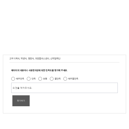
교무기획처, 학생처, 행정처, 희망플러스센터, 산학협력단
페이지의 내용이나 사용편의성에 대한 만족도를 평가해 주세요.
매우만족
만족
보통
불만족
매우불만족
평가하기