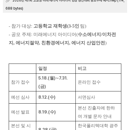
2026년 제1회 고교생 미래 에너지 아이디어 영상 경진대회 공모주제 예시.hwp (114,
688 bytes)
-
참가 대상
:
고등학교 재학생
(3-5
인
팀
)
- 공모 주제
:
미래에너지 아이디어
(
수소에너지
/
이차전
지
,
에너지절약
,
친환경에너지
,
에너지 산업안전
)
일정
비고
5.18.(
)
7.31.
월
∼
참가 접수
온라인 접수
(
)
금
8.12.(
)
예선 심사
수
서면심사
본선 진출자에 한하
8.19.(
)
예선 발표
수
여 개별 문자 안내
본선 및 시
한국폴리텍대학 광주
8.28.(
)
금