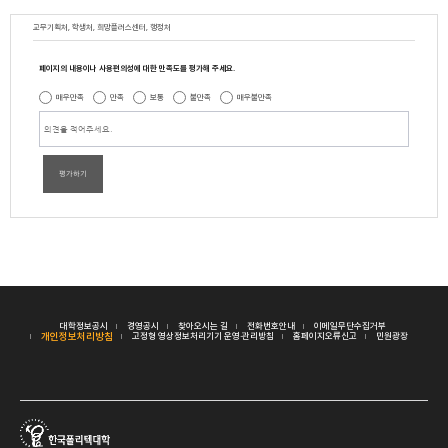
교무기획처, 학생처, 희망플러스센터, 행정처
페이지의 내용이나 사용편의성에 대한 만족도를 평가해 주세요.
매우만족
만족
보통
불만족
매우불만족
평가하기
대학정보공시
경영공시
찾아오시는 길
전화번호안내
이메일무단수집거부
개인정보처리방침
고정형 영상정보처리기기 운영·관리방침
홈페이지오류신고
민원광장