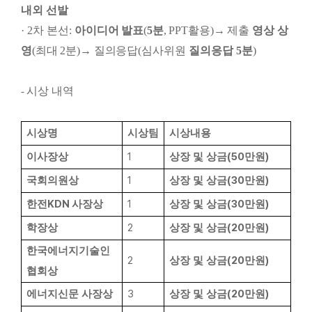
내외 선발
· 2
차 본선
:
아이디어 발표
(
5
분
, PPT
활용
)
→
제출
영상 상
영
(
최대
2
분
)
→
질의응
답
(
심사위원
질의응답
5
분
)
시상 내역
-
시상명
시상팀
시상내용
1
(50
)
이사장상
상장 및 상금
만원
1
(30
)
국회의원상
상장 및 상금
만원
KDN
1
(30
)
한전
사장상
상장 및 상금
만원
2
(20
)
학장상
상장 및 상금
만원
한국에너지기술인
2
(20
)
상장 및 상금
만원
협회상
3
(20
)
에너지신문 사장상
상장 및 상금
만원