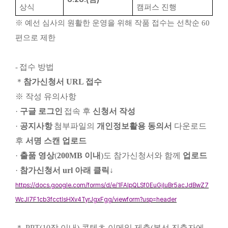
상식
캠퍼스 진행
※
예선 심사의 원활한 운영을 위해 작품 접수는 선착순
60
편으로 제한
접수 방법
-
＊
참가신청서
URL
접수
※
작성 유의사항
·
구글 로그인
접속 후
신청서 작성
·
공지사항
첨부파일의
개인정보활용 동의서
다운로드
후
서명 스캔 업로드
·
출품 영상
(
200MB
이내
)
도 참가신청서와 함께
업로드
·
참가신청서
url
아래 클릭
↓
https://docs.google.com/forms/d/e/1FAIpQLSf0EuGjIuBr5acJdBwZ7
WcJl7F1cb3fcctlsHXv4TyrJgxFgg/viewform?usp=header
＊
PPT(10
장 이내
)
콘텐츠 이메일 제출
(
본선 진출자에