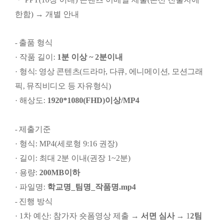
한함
)
→
개별 안내
출품 형식
-
·
작품 길이
:
1
분 이상
~ 2
분이내
·
형식
:
영상 콘텐츠
(
드라마
,
다큐
,
에니메이션
,
모션그래
픽
,
뮤직비디오 등 자유형식
)
·
해상도
:
1920*1080(FHD)
이상
/MP4
제출기준
-
·
형식
: MP4(
세로형
9:16
권장
)
·
길이
:
최대
2
분 이내
(
권장
1~2
분
)
·
용량
:
200MB
이하
·
파일명
:
학교명
_
팀명
_
작품명
.mp4
진행 방식
-
· 1
차 예산
:
참가자 숏폼영상 제출
→
서면 심사
→
1
2
팀