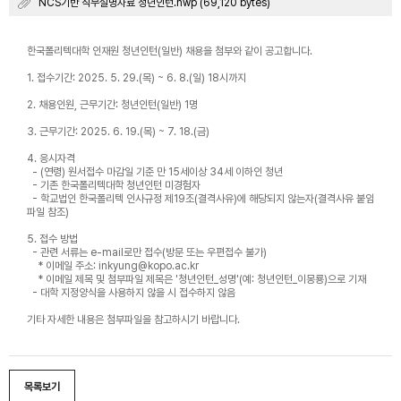
NCS기반 직무설명자료 청년인턴.hwp (69,120 bytes)
한국폴리텍대학 인재원 청년인턴(일반) 채용을 첨부와 같이 공고합니다.
1.
접수기간: 2025. 5. 29.(목) ~ 6. 8.(일) 18시까지
2. 채용인원, 근무기간: 청년인턴(일반) 1명
3.
근무기간: 2025. 6. 19.(목) ~ 7. 18.(금)
4.
응시자격
-
(연령) 원서접수 마감일 기준 만 15세이상 34세 이하인 청년
- 기존 한국폴리텍대학 청년인턴 미경험자
- 학교법인 한국폴리텍 인사규정 제19조(결격사유)에 해당되지 않는자(결격사유 붙임
파일 참조)
5. 접수 방법
- 관련 서류는 e-mail로만 접수(방문 또는 우편접수 불가)
* 이메일 주소: inkyung@kopo.ac.kr
* 이메일 제목 및 첨부파일 제목은 '청년인턴_성명'(예: 청년인턴_이몽룡)으로 기재
- 대학 지정양식을 사용하지 않을 시 접수하지 않음
기타 자세한 내용은 첨부파일을 참고하시기 바랍니다.
목록보기