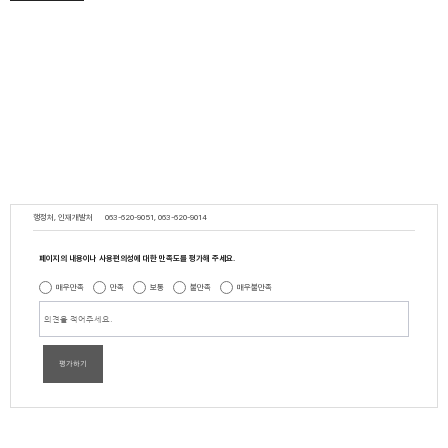
행정처, 인재개발처
063-620-9051, 063-620-9014
페이지의 내용이나 사용편의성에 대한 만족도를 평가해 주세요.
매우만족
만족
보통
불만족
매우불만족
평가하기