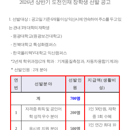
2026년 상반기 도전인재 장학생 선발 공고
1. 선발대상
:
공고일 기준
6
개월 이상 익산시에 연속하여 주소를 두고 있
는 관내
3
개 대학의 재학생
-
원광대학교
(
원광보건대학교
)
-
전북대학교 특성화캠퍼스
-
한국폴리텍
V
대학교 익산캠퍼스
*2
년제 학위과정
(2
개 학과
:
기계품질측정과
,
자동차융합기계과
)
*
선발인원
: 2
개 분야
연
선발인
지급액
(
생활비
선발분야
번
원
성
)
계
700
명
자격증 취득 및 공인어
1
인
50
만원
,
재학
1
200
명
학 성적 우수 분야
중
1
회 수혜
1
인 연간 최대
10
2
응시료 지원 분야
500
명