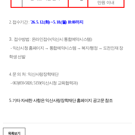
만원 이내
2.
접수기간
:
`26. 5. 12.(
화
) ~ 5. 18.(
월
) 18:00
까지
3.
접수방법
:
온라인접수
(
익산시 통합예약시스템
)
-
익산시청 홈페이지 → 통합예약시스템 → 복지
/
행정 → 도전인재 장
학생 선발
4.
문 의 처
:
익산사랑장학재단
- 063)859-5820, 5159(
익산시청 교육협력과
)
5.
기타 자세한 사항은 익산사랑장학재단 홈페이지 공고문 참조
목록보기