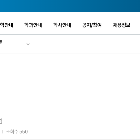
입학안내
학과안내
학사안내
공지/참여
채용정보
항
림
조회수 550
|