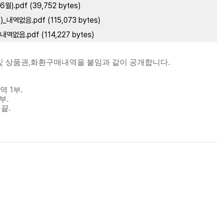
.pdf (39,752 bytes)
내역없음.pdf (115,073 bytes)
없음.pdf (114,227 bytes)
,
.
및 상품권
화환구매내역을 붙임과 같이 공개합니다
1
.
내역
부
.
부
.
.
끝