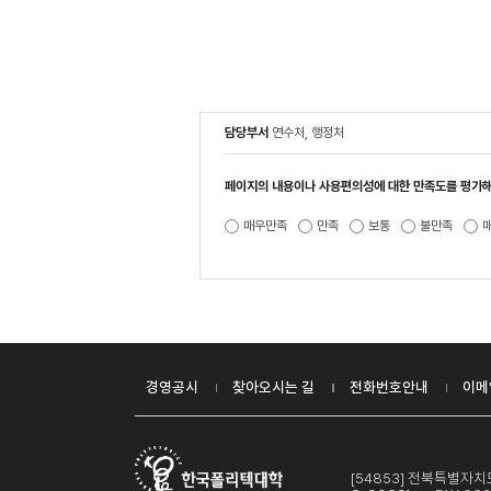
담당부서
연수처, 행정처
페이지의 내용이나 사용편의성에 대한 만족도를 평가해
매우만족
만족
보통
불만족
경영공시
찾아오시는 길
전화번호안내
이메
[54853] 전북특별자