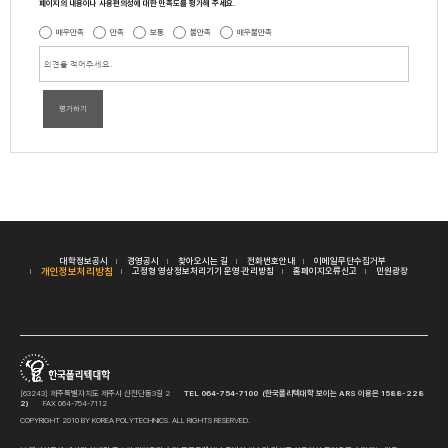
페이지의 내용이나 사용편의성에 대한 만족도를 평가해 주세요.
매우만족
만족
보통
불만족
매우불만족
평가하기
대학정보공시
경영공시
찾아오시는 길
전화번호안내
이메일무단수집거부
개인정보처리방침
고정형 영상정보처리기기 운영·관리방침
홈페이지오류신고
민원광장
[63243] 제주특별자치도 제주시 산천단동3길 2
TEL 064-754-7100 (한국폴리텍대학 보이는 ARS 이용은 1588-228
2)
FAX 064-754-7112
COPYRIGHT 2010 BY KOREA POLYTECHNICS. ALL RIGHTS RESERVED.