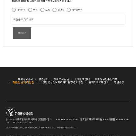
페이지의 내용이나 사용편의성에 대한 만족도를 평가해 주세요.
매우만족
만족
보통
불만족
매우불만족
평가하기
대학정보공시
경영공시
찾아오시는 길
전화번호안내
이메일무단수집거부
개인정보처리방침
고정형 영상정보처리기기 운영·관리방침
홈페이지오류신고
민원광장
[63243] 제주특별자치도 제주시 산천단동3길 2
TEL 064-754-7100 (한국폴리텍대학 보이는 ARS 이용은 1588-228
2)
FAX 064-754-7112
COPYRIGHT 2010 BY KOREA POLYTECHNICS. ALL RIGHTS RESERVED.