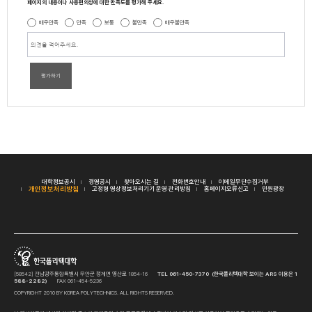
페이지의 내용이나 사용편의성에 대한 만족도를 평가해 주세요.
매우만족
만족
보통
불만족
매우불만족
평가하기
대학정보공시
경영공시
찾아오시는 길
전화번호안내
이메일무단수집거부
개인정보처리방침
고정형 영상정보처리기기 운영·관리방침
홈페이지오류신고
민원광장
[58542] 전남광주통합특별시 무안군 청계면 영산로 1854-16
TEL 061-450-7370 (한국폴리텍대학 보이는 ARS 이용은 1
588-2282)
FAX 061-454-5236
COPYRIGHT 2010 BY KOREA POLYTECHNICS. ALL RIGHTS RESERVED.