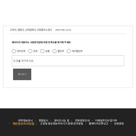
교학처, 행정처, 산학협력처, 희망플러스센터
055-760-2214
페이지의 내용이나 사용편의성에 대한 만족도를 평가해 주세요.
매우만족
만족
보통
불만족
매우불만족
평가하기
대학정보공시
경영공시
찾아오시는 길
전화번호안내
이메일무단수집거부
개인정보처리방침
고정형 영상정보처리기기 운영·관리방침
홈페이지오류신고
민원광장