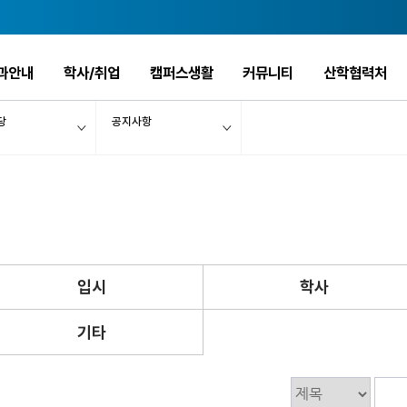
과안내
학사/취업
캠퍼스생활
커뮤니티
산학협력처
당
공지사항
입시
학사
기타