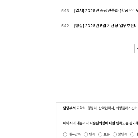
543
[입시] 2026년 중장년특화 [항공우주
542
[행정] 2026년 5월 기관장 업무추진비
담당부서
교학처, 행정처, 산학협력처, 희망플러스센터
페이지의 내용이나 사용편의성에 대한 만족도를 평가해
매우만족
만족
보통
불만족