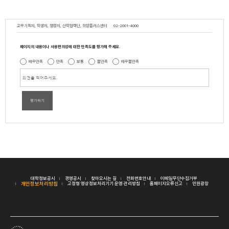
교무기획처, 학생처, 행정처, 산학협력단, 희망플러스센터
02-2001-4000
페이지의 내용이나 사용편의성에 대한 만족도를 평가해 주세요.
매우만족
만족
보통
불만족
매우불만족
평가하기
대학정보공시
경영공시
찾아오시는 길
전화번호안내
이메일무단수집거부
개인정보처리방침
고정형 영상정보처리기기 운영·관리방침
홈페이지오류신고
민원광장