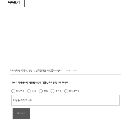
목록보기
교무기획처, 학생처, 행정처, 산학협력단, 희망플러스센터
02-2001-4000
페이지의 내용이나 사용편의성에 대한 만족도를 평가해 주세요.
매우만족
만족
보통
불만족
매우불만족
평가하기