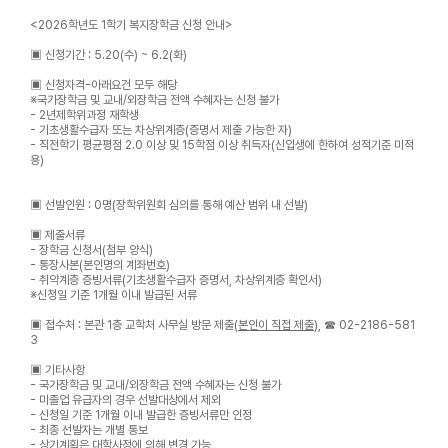
<2026학년도 1학기 복지장학금 신청 안내>
▣ 신청기간 : 5.20(수) ~ 6.2(화)
▣ 신청자격-아래요건 모두 해당
※
국가장학금 및 교내/외장학금 전액 수혜자는 신청 불가
- 2년제학위과정 재학생
- 기초생활수급자 또는 차상위계층(증명서 제출 가능한 자)
- 직전학기 평균평점 2.0 이상 및 15학점 이상 취득자(신입생에 한하여 성적기준 미적
용)
▣ 선발인원 : 0명(장학위원회 심의를 통해 예산 범위 내 선발)
▣ 제출서류
- 장학금 신청서(첨부 양식)
- 통장사본(본인명의 계좌번호)
- 취약계층 증빙서류(기초생활수급자 증명서, 차상위계층 확인서)
※신청일 기준 1개월 이내 발급된 서류
▣ 접수처 : 본관 1층 교학처 사무실 방문 제출(
본인이 직접 제출
), ☎ 02-2186-581
3
▣ 기타사항
-
국가장학금 및 교내/외장학금 전액 수혜자는 신청 불가
- 미졸업 유급자의 경우 선발대상에서 제외
- 신청일 기준 1개월 이내 발급한 증빙서류만 인정
- 최종 선발자는 개별 통보
- 상기계획은 대학사정에 의해 변경 가능