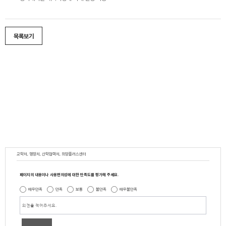
목록보기
교학처, 행정처, 산학협력처, 희망플러스센터
페이지의 내용이나 사용편의성에 대한 만족도를 평가해 주세요.
매우만족
만족
보통
불만족
매우불만족