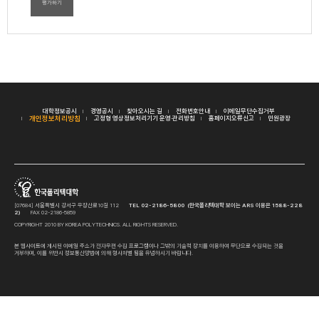
평가하기
대학정보공시
경영공시
찾아오시는 길
전화번호안내
이메일무단수집거부
개인정보처리방침
고정형 영상정보처리기기 운영·관리방침
홈페이지오류신고
민원광장
[07684] 서울특별시 강서구 우장산로10길 112
TEL 02-2186-5800 (한국폴리텍대학 보이는 ARS 이용은 1588-228
2)
FAX 02-2186-5859
COPYRIGHT 2010 BY KOREA POLYTECHNICS. ALL RIGHTS RESERVED.
본 웹사이트에 게시된 이메일 주소가 전자우편 수집 프로그램이나 그밖의 기술적 장치를 이용하여 무단으로 수집되는 것을
거부하며, 이를 위반시 정보통신망법에 의해 형사처벌 됨을 유념하시기 바랍니다.