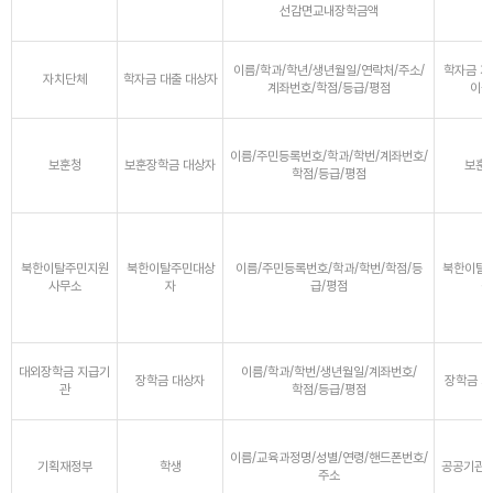
선감면교내장학금액
이름/학과/학년/생년월일/연락처/주소/
학자금 지
자치단체
학자금 대출 대상자
계좌번호/학점/등급/평점
이중
이름/주민등록번호/학과/학번/계좌번호/
보훈청
보훈장학금 대상자
보훈
학점/등급/평점
북한이탈주민지원
북한이탈주민대상
이름/주민등록번호/학과/학번/학점/등
북한이탈
사무소
자
급/평점
상
대외장학금 지급기
이름/학과/학번/생년월일/계좌번호/
장학금 대상자
장학금 지
관
학점/등급/평점
이름/교육과정명/성별/연령/핸드폰번호/
기획재정부
학생
공공기관 
주소