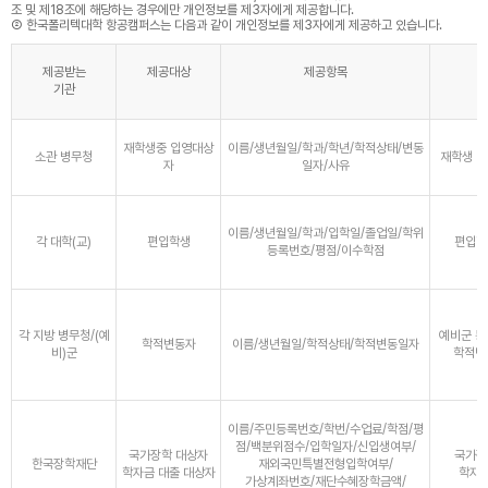
조 및 제18조에 해당하는 경우에만 개인정보를 제3자에게 제공합니다.
② 한국폴리텍대학 항공캠퍼스는 다음과 같이 개인정보를 제3자에게 제공하고 있습니다.
제공받는
제공대상
제공항목
기관
재학생중 입영대상
이름/생년월일/학과/학년/학적상태/변동
소관 병무청
재학생 입
자
일자/사유
이름/생년월일/학과/입학일/졸업일/학위
각 대학(교)
편입학생
편입학
등록번호/평점/이수학점
각 지방 병무청/(예
예비군 동
학적변동자
이름/생년월일/학적상태/학적변동일자
비)군
학적변
이름/주민등록번호/학번/수업료/학점/평
점/백분위점수/입학일자/신입생여부/
국가장학 대상자
국가장
한국장학재단
재외국민특별전형입학여부/
학자금 대출 대상자
학자금
가상계좌번호/재단수혜장학금액/