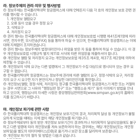
라. 정보주체의 권리·의무 및 행사방법
① 정보주체는 한국폴리텍대학 항공캠퍼스에 대해 언제든지 다음 각 호의 개인정보 보호 관련 권
리를 행사할 수 있습니다.
1. 개인정보 열람요구
2. 오류 등이 있을 경우 정정 요구
3. 삭제요구
4. 처리정지 요구
② 권리 행사는 한국폴리텍대학 항공캠퍼스에 대해 개인정보보호법 시행령 제41조제1항에 따라
서면, 전자우편, 모사전송(FAX) 등을 통하여 하실 수 있으며, 한국폴리텍대학 항공캠퍼스는 이에
대해 지체없이 조치하겠습니다.
③ 권리 행사는 정보주체의 법정대리인이나 위임을 받은 자 등을 통하여 하실 수 있습니다. 이 경
우 개인정보보호법 시행규칙 별지 제11호 서식에 따른 위임장을 제출하셔야 합니다.
④ 개인정보 열람 및 처리정지 요구는 개인정보보호법 제35조 제4항, 제37조 제2항에 의하여
제한될 수 있습니다.
⑤ 개인정보의 삭제 요구는 다른 법령에서 그 개인정보가 수집 대상으로 명시되어 있는 경우 요
구할 수 없습니다.
⑥ 한국폴리텍대학 항공캠퍼스는 정보주체 권리에 따른 열람의 요구, 정정·삭제의 요구, 처리정
지의 요구 시 요구한 자가 본인이거나 정당한 대리인인지를 확인합니다.
⑦ 개인정보(열람, 정정·삭제, 처리정지) 청구를 한국폴리텍대학 항공캠퍼스가 제한 또는 거절하
는 경우 서면으로 그 사유와 "행정심판 청구" 또는 "행정소송 제기" 등의 이의제기 방법을 안내
하고 있으며, 행정심사의 자세한 사항은 중앙행정심판위원회(www.simpan.go.kr)의 홈페이
지를 참고하시기 바랍니다.
마. 개인정보 파기에 관한 사항
① 한국폴리텍대학 항공캠퍼스는 개인정보 보유기간의 경과, 처리목적 달성 등 개인정보가 불필
요하게 되었을 때에는 지체 없이 해당 개인정보를 파기합니다.
② 정보주체로부터 동의 받은 개인정보 보유기간이 경과하거나 처리목적이 달성되었음에도 불구
하고 다른 법령에 따라 개인정보를 계속 보존하여야 하는 경우에는, 해당 개인정보(또는 개인정
보파일)을 별도의 데이터베이스(DB)로 옮기거나 보관 장소를 달리하여 보존합니다.
③ 개인정보 파기의 절차 및 방법은 다음과 같습니다.