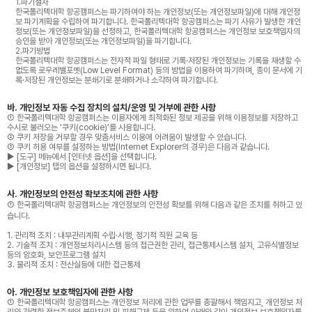
1.파기절차
한국폴리텍대학 항공캠퍼스는 파기하여야 하는 개인정보(또는 개인정보파일)에 대해 개인정
보 파기계획을 수립하여 파기합니다. 한국폴리텍대학 항공캠퍼스는 파기 사유가 발생한 개인
정보(또는 개인정보파일)을 선정하고, 한국폴리텍대학 항공캠퍼스는 개인정보 보호책임자의
승인을 받아 개인정보(또는 개인정보파일)을 파기합니다.
2.파기방법
한국폴리텍대학 항공캠퍼스는 전자적 파일 형태로 기록·저장된 개인정보는 기록을 재생할 수
없도록 로우레밸포멧(Low Level Format) 등의 방법을 이용하여 파기하며, 종이 문서에 기
록·저장된 개인정보는 분쇄기로 분쇄하거나 소각하여 파기합니다.
바. 개인정보 자동 수집 장치의 설치/운영 및 거부에 관한 사항
① 한국폴리텍대학 항공캠퍼스는 이용자에게 최적화된 정보 제공을 위해 이용정보를 저장하고
수시로 불러오는 ‘쿠키(cookie)’를 사용합니다.
② 쿠키 저장을 거부할 경우 맞춤서비스 이용에 어려움이 발생할 수 있습니다.
③ 쿠키 허용 여부를 설정하는 방법(Internet Explorer의 경우)은 다음과 같습니다.
▶ [도구] 메뉴에서 [인터넷 옵션]을 선택합니다.
▶ [개인정보] 탭의 옵션을 설정하시면 됩니다.
사. 개인정보의 안전성 확보조치에 관한 사항
① 한국폴리텍대학 항공캠퍼스는 개인정보의 안전성 확보를 위해 다음과 같은 조치를 취하고 있
습니다.
1. 관리적 조치 : 내부관리계획 수립·시행, 정기적 직원 교육 등
2. 기술적 조치 : 개인정보처리시스템 등의 접근권한 관리, 접근통제시스템 설치, 고유식별정보
등의 암호화, 보안프로그램 설치
3. 물리적 조치 : 전산실등에 대한 접근통제
아. 개인정보 보호책임자에 관한 사항
① 한국폴리텍대학 항공캠퍼스는 개인정보 처리에 관한 업무를 총괄해서 책임지고, 개인정보 처