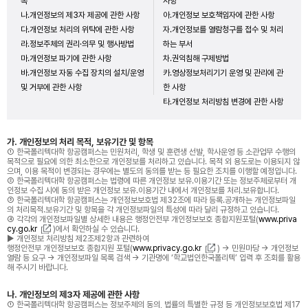
목
사항
나.개인정보의 제3자 제공에 관한 사항
아.개인정보 보호책임자에 관한 사항
다.개인정보 처리의 위탁에 관한 사항
자.개인정보를 열람청구를 접수 및 처리
라.정보주체의 권리·의무 및 행사방법
하는 부서
마.개인정보 파기에 관한 사항
차.권익침해 구제방법
바.개인정보 자동 수집 장치의 설치/운영
카.영상정보처리기기 운영 및 관리에 관
및 거부에 관한 사항
한 사항
타.개인정보 처리방침 변경에 관한 사항
가. 개인정보의 처리 목적, 보유기간 및 항목
① 한국폴리텍대학 항공캠퍼스는 민원처리, 학생 및 훈련생 선발, 학사운영 등 소관업무 수행의
목적으로 필요에 의한 최소한으로 개인정보를 처리하고 있습니다. 목적 외 용도로는 이용되지 않
으며, 이용 목적이 변경되는 경우에는 별도의 동의를 받는 등 필요한 조치를 이행할 예정입니다.
② 한국폴리텍대학 항공캠퍼스는 법령에 따른 개인정보 보유․이용기간 또는 정보주체로부터 개
인정보 수집 시에 동의 받은 개인정보 보유․이용기간 내에서 개인정보를 처리․보유합니다.
③ 한국폴리텍대학 항공캠퍼스는 개인정보보호법 제32조에 따라 등록․공개하는 개인정보파일
의 처리목적․보유기간 및 항목을 각 개인정보파일의 특성에 따라 달리 규정하고 있습니다.
④ 각각의 개인정보파일별 상세한 내용은 행정안전부 개인정보보호 종합지원포털(
www.priva
cy.go.kr
)에서 확인하실 수 있습니다.
▶ 개인정보 처리방침 제2조제2항과 관련하여
행정안전부 개인정보보호 종합지원 포털(
www.privacy.go.kr
) → 민원마당 → 개인정보
열람 등 요구 → 개인정보파일 목록 검색 → 기관명에 ‘학교법인한국폴리텍’ 입력 후 조회를 활용
해 주시기 바랍니다.
나. 개인정보의 제3자 제공에 관한 사항
① 한국폴리텍대학 항공캠퍼스는 정보주체의 동의, 법률의 특별한 규정 등 개인정보보호법 제17