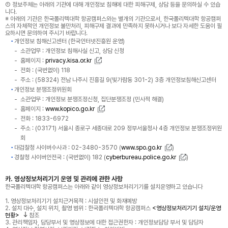
① 정보주체는 아래의 기관에 대해 개인정보 침해에 대한 피해구제, 상담 등을 문의하실 수 있습
니다.
※ 아래의 기관은 한국폴리텍대학 항공캠퍼스와는 별개의 기관으로서, 한국폴리텍대학 항공캠퍼
스의 자체적인 개인정보 불만처리, 피해구제 결과에 만족하지 못하시거나 보다 자세한 도움이 필
요하시면 문의하여 주시기 바랍니다.
개인정보 침해신고센터 (한국인터넷진흥원 운영)
소관업무 : 개인정보 침해사실 신고, 상담 신청
홈페이지 :
privacy.kisa.or.kr
전화 : (국번없이) 118
주소 : (58324) 전남 나주시 진흥길 9(빛가람동 301-2) 3층 개인정보침해신고센터
개인정보 분쟁조정위원회
소관업무 : 개인정보 분쟁조정신청, 집단분쟁조정 (민사적 해결)
홈페이지 :
www.kopico.go.kr
전화 : 1833-6972
주소 : (03171) 서울시 종로구 세종대로 209 정부서울청사 4층 개인정보 분쟁조정위원
회
대검찰청 사이버수사과 : 02-3480-3570 (
www.spo.go.kr
)
경찰청 사이버안전국 : (국번없이) 182 (
cyberbureau.police.go.kr
)
카. 영상정보처리기기 운영 및 관리에 관한 사항
한국폴리텍대학 항공캠퍼스는 아래와 같이 영상정보처리기기를 설치운영하고 있습니다
1. 영상정보처리기기 설치근거목적 : 시설안전 및 화재예방
2. 설치 대수, 설치 위치, 촬영 범위 : 한국폴리텍대학 항공캠퍼스
<영상정보처리기기 설치/운영
현황>
참조
3. 관리책임자, 담당부서 및 영상정보에 대한 접근권한자 : 개인정보담당 부서 및 담당자