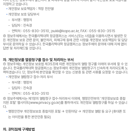
리와 관련한 정보주체의 불만처리 및 피해구제 등을 위하여 아래와 같이 개인정보 보호책임자를
지정하고 있습니다.
개인정보 보호책임자 : 학장 전찬열
개인정보 보호 담당부서
부서명 : 행정처
담당자 : 진숙경
연락처 : 055-830-3510, jsukk@kopo.ac.kr, FAX : 055-830-3515
② 정보주체께서는 한국폴리텍대학 항공캠퍼스는 서비스(또는 사업)을 이용하시면서 발생한 모
든 개인정보 보호 관련 문의, 불만처리, 피해구제 등에 관한 사항을 개인정보 보호책임자 및 담당
부서로 문의하실 수 있습니다. 한국폴리텍대학 항공캠퍼스는 정보주체의 문의에 대해 지체 없이
답변 및 처리해드릴 것입니다.
자. 개인정보를 열람청구를 접수 및 처리하는 부서
① 정보주체는 개인정보 보호법 제35조에 따른 개인정보의 열람 청구를 아래의 부서에 할 수 있
습니다. 한국폴리텍대학 항공캠퍼스는 정보주체의 개인정보 열람청구가 신속하게 처리되도록 노
력하겠습니다. 단, 정보주체 본인임을 확인할 수 있는 신분증 등 관련 서류를 요청할 수 있습니다.
개인정보 열람청구 접수·처리 부서
부서명 : 행정처
담당자 : 진숙경
연락처 : 055-830-3510
② 정보주체께서는 제1항의 열람청구 접수·처리부서 이외에, 행정안전부의 '개인정보보호 종합
지원 포털' 웹사이트(www.privacy.go.kr)를 통하여서도 개인정보 열람청구를 하실 수 있습니
다.
행정안전부 개인정보보호 종합지원 포털 → 민원마당 → 개인정보 열람 등 요구 (휴대폰 또
는 아이핀을 통한 본인인증 필요)
차. 권익침해 구제방법