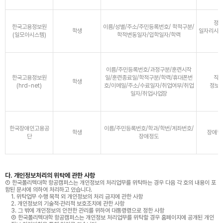
정
한국고용정보원
이름/성별/주소/주민등록번호/ 학적구분/
학생
일자리사업
(일모아시스템)
학적변동일자/입학일자/학력
이름/주민등록번호/과정구분/훈련시작
한국고용정보원
일/훈련종료일/학적구분/학력/휴대폰번
직
학생
(hrd-net)
호/이메일/주소/수료일자/취업여부/취업
정보망
일자/취업사업장
한국장애인고용공
이름/주민등록번호/학과/학번/계좌번호/
학생
장애학
단
장애정도
다. 개인정보처리의 위탁에 관한 사항
① 한국폴리텍대학 항공캠퍼스는 개인정보의 처리업무를 위탁하는 경우 다음 각 호의 내용이 포
함된 문서에 의하여 처리하고 있습니다.
1. 위탁업무 수행 목적 외 개인정보의 처리 금지에 관한 사항
2. 개인정보의 기술적·관리적 보호조치에 관한 사항
3. 그 밖에 개인정보의 안전한 관리를 위하여 대통령령으로 정한 사항
② 한국폴리텍대학 항공캠퍼스는 개인정보 처리업무를 위탁할 경우 홈페이지에 공개된 개인