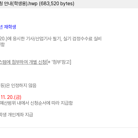
(학생용).hwp (683,520 bytes)
년 재학생
 11. 20.)에 응시한 기사/산업기사 필기, 실기 검정수수료 실비
원함
템에 첨부하여 개별 신청
[※ '첨부'참고]
 등)은 인정하지 않음
 11. 20.(금)
 예산범위 내에서 신청순서에 따라 지급함
 학생 개인계좌 지급