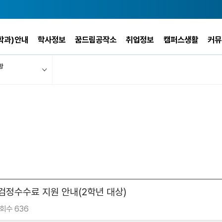
학과)안내
학사정보
꿈드림공작소
취업정보
캠퍼스생활
커뮤
항
검정수수료 지원 안내(2학년 대상)
회수 636