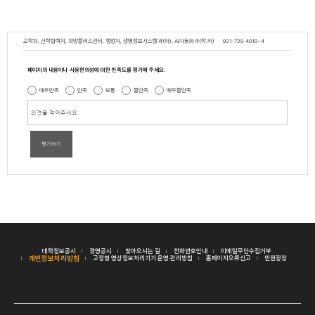
교학처, 산학협력처, 희망플러스센터, 행정처, 생명정보시스템과(하), AI자동화과(학.하)
031-739-4010~4
페이지의 내용이나 사용편의성에 대한 만족도를 평가해 주세요.
매우만족
만족
보통
불만족
매우불만족
평가하기
대학정보공시
경영공시
찾아오시는 길
전화번호안내
이메일무단수집거부
개인정보처리방침
고정형 영상정보처리기기 운영·관리방침
홈페이지오류신고
민원광장