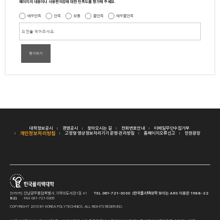
페이지의 내용이나 사용편의성에 대한 만족도를 평가해 주세요.
매우만족
만족
보통
불만족
매우불만족
평가하기
대학정보공시
경영공시
찾아오시는 길
전화번호안내
이메일무단수집거부
개인정보처리방침
고정형 영상정보처리기기 운영·관리방침
홈페이지오류신고
민원광장
[57975] 전남광주통합특별시 기적의도서관1길 41
TEL 061-721-0300 (한국폴리텍대학 보이는 ARS 이용은 1588-22
82)
FAX 061-721-0305
COPYRIGHT 2010 BY KOREA POLYTECHNICS. ALL RIGHTS RESERVED.