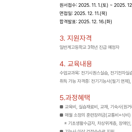
원서접수: 2025. 11. 1.(토) ~ 2025. 1
면접일: 2025. 12. 11.(목)
합격발표: 2025. 12. 16.(화)
3. 지원자격
일반계고등학교 3학년 진급 예정자
4. 교육내용
수업교과목: 전기시퀀스실습, 전기전자실습,
취득 가능 자격증: 전기기능사(필기 면제
5.과정혜택
■ 교육비, 실습재료비, 교재, 기숙사(원거
■ 매월 소정의 훈련장려금(교통비+식비) 지
※ 기초생활수급자, 차상위계층, 장애인, 
■ 기능사 이상 검정수수료 지원