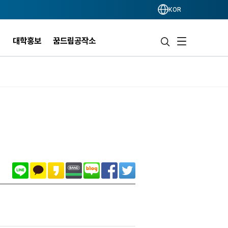
KOR
개
대학홍보
꿈드림공작소