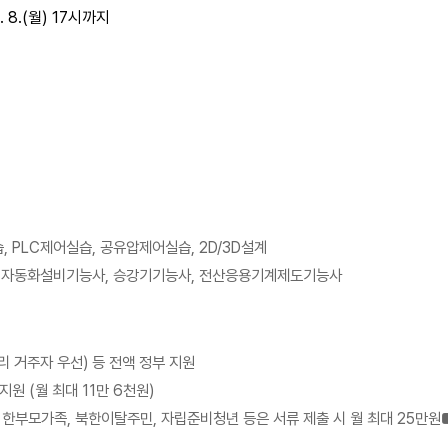
2. 8.(월) 17시까지
 PLC제어실습, 공유압제어실습, 2D/3D설계
), 자동화설비기능사, 승강기기능사, 전산응용기계제도기능사
리 거주자 우선) 등
전액 정부 지원
원 (월 최대 11만 6천원)
한부모가족, 북한이탈주민, 자립준비청년 등은 서류 제출 시 월 최대 25만원