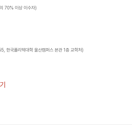
의 70% 이상 이수자)
55, 한국폴리텍대학 울산캠퍼스 본관 1층 교학처)
가기