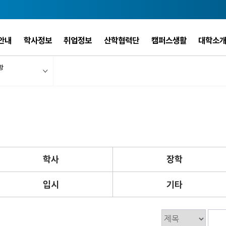
안내
학사정보
취업정보
산학협력단
캠퍼스생활
대학소
항
학사
장학
입시
기타