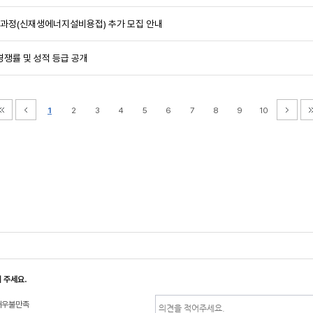
화과정(신재생에너지설비용접) 추가 모집 안내
경쟁률 및 성적 등급 공개
1
2
3
4
5
6
7
8
9
10
 주세요.
매우불만족