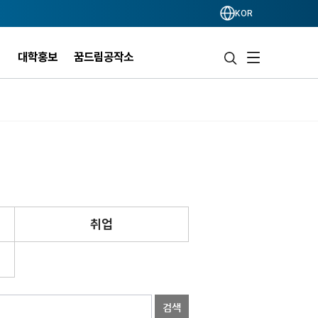
KOR
개
대학홍보
꿈드림공작소
취업
검색