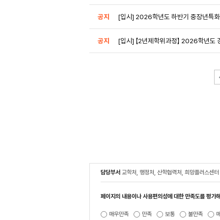
공지
[입시] 2026학년도 하반기 중장년특
공지
[입시] 【2년제학위과정】 2026학년도 
담당부서
교학처, 행정처, 산학협력처, 희망플러스센터
페이지의 내용이나 사용편의성에 대한 만족도를 평가해
매우만족
만족
보통
불만족