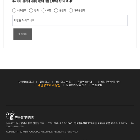
페이지의 내용이나 사용편의성에 대한 만족도를 평가해 주세요.
매우만족
만족
보통
불만족
매우불만족
평가하기
대학정보공시
경영공시
찾아오시는 길
전화번호안내
이메일무단수집거부
개인정보처리방침
홈페이지오류신고
민원광장
[44482] 울산광역시 중구 산전길 155
TEL 052-290-1500 (한국폴리텍대학 보이는 ARS 이용은 1588-2282)
FA
X 052-290-1519
COPYRIGHT 2010 BY KOREA POLYTECHNICS. ALL RIGHTS RESERVED.