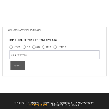
교학처, 행정처, 산학협력처, 희망플러스센터
페이지의 내용이나 사용편의성에 대한 만족도를 평가해 주세요.
매우만족
만족
보통
불만족
매우불만족
평가하기
대학정보공시
경영공시
찾아오시는 길
전화번호안내
이메일무단수집거부
개인정보처리방침
홈페이지오류신고
민원광장