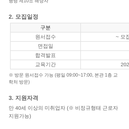
행령 제10조 해당자
2. 모집일정
구분
원서접수
~ 모
면접일
합격발표
교육기간
202
※ 방문 원서접수 가능 (평일 09:00~17:00, 본관 1층 교
학처 방문)
3. 지원자격
만 40세 이상의 미취업자 (※ 비정규형태 근로자
지원가능)