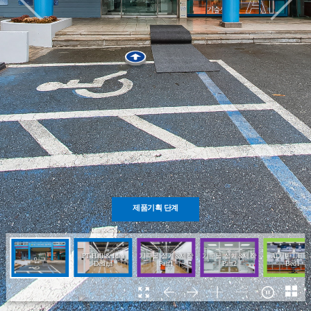
제품기획 단계
기구물 설계&제작
기구물 설계&제작
AI기반 LF Tes
PT Hall & Idea
입구
Design
Part1
Part2
Bed1