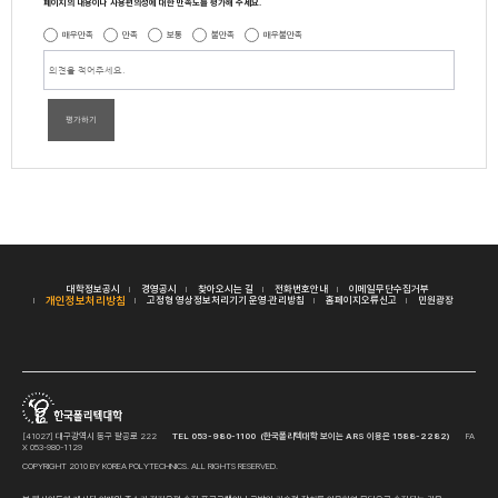
페이지의 내용이나 사용편의성에 대한 만족도를 평가해 주세요.
매우만족
만족
보통
불만족
매우불만족
평가하기
대학정보공시
경영공시
찾아오시는 길
전화번호안내
이메일무단수집거부
개인정보처리방침
고정형 영상정보처리기기 운영·관리방침
홈페이지오류신고
민원광장
[41027] 대구광역시 동구 팔공로 222
TEL 053-980-1100 (한국폴리텍대학 보이는 ARS 이용은 1588-2282)
FA
X 053-980-1129
COPYRIGHT 2010 BY KOREA POLYTECHNICS. ALL RIGHTS RESERVED.