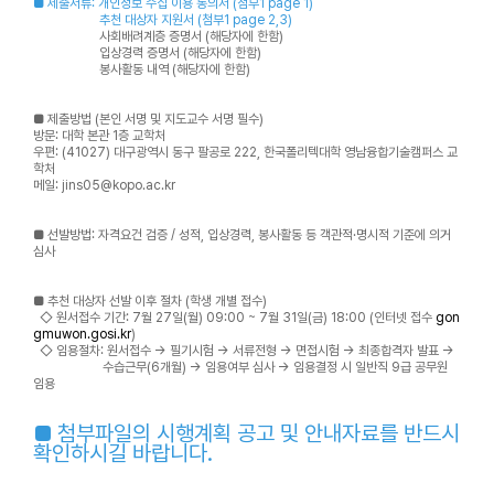
■ 제출서류: 개인정보 수집 이용 동의서 (첨부1 page 1)
추천 대상자 지원서 (첨부1 page 2,3)
사회배려계층 증명서 (해당자에 한함)
입상경력 증명서 (해당자에 한함)
봉사활동 내역 (해당자에 한함)
■ 제출방법
(본인 서명 및 지도교수 서명 필수)
방문: 대학 본관 1층 교학처
우편: (41027) 대구광역시 동구 팔공로 222, 한국폴리텍대학 영남융합기술캠퍼스 교
학처
메일: jins05@kopo.ac.kr
■
선발방법: 자격요건 검증 / 성적, 입상경력, 봉사활동 등 객관적·명시적 기준에 의거
심사
■ 추천 대상자 선발 이후 절차 (학생 개별 접수)
◇ 원서접수 기간: 7월 27일(월) 09:00 ~ 7월 31일(금) 18:00 (인터넷 접수
gon
gmuwon.gosi.kr
)
◇ 임용절차: 원서접수 → 필기시험 → 서류전형 → 면접시험 → 최종합격자 발표 →
수습근무(6개월) → 임용여부 심사 → 임용결정 시 일반직 9급 공무원
임용
■ 첨부파일의 시행계획 공고 및 안내자료를 반드시
확인하시길 바랍니다.