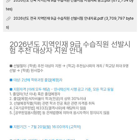
2026년도 전국 지역인재 9급 수습직원 선발시험 시행계획 공고.pdf (672,754 by
tes)
2026년도 전국 지역인재 9급 수습직원 선발시험 안내자료.pdf (3,709,797 byte
s)
2026년도 지역인재 9급 수습직원 선발시
험 추천 대상자 지원 안내
■
선발절차:
(학생) 추천 대상자 지원 → (학교) 추천심사회의 개최 / 학교당 최대 9명
선발 → (학생) 원서접수
■
대상: 2년제 학위과정 졸업(예정)자
■
지원자격 (아래 모두 해당) - 인사혁신처 시행 공고 기준, 모든 학교 동일
1. 졸업자(1년 이내) 혹은 졸업예정자
2. 졸업(예정)석차비율이 학과(전공)의
상위 30%이내
3. 선발예정직렬(직류)
관련 학과 전공
혹은
관련 자격증 취득
4. [국가공무원법] 제33조(결격사유)에 해당하지 않음
5. [공무원임용시험령] 등 관계법령에 의하여 응시자격이 정지되지 않음
■ 지원기간: ~ 7월 20일(월) 16:00까지 (교학처)