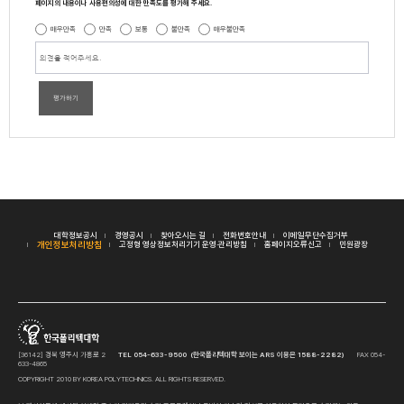
페이지의 내용이나 사용편의성에 대한 만족도를 평가해 주세요.
매우만족
만족
보통
불만족
매우불만족
평가하기
대학정보공시
경영공시
찾아오시는 길
전화번호안내
이메일무단수집거부
개인정보처리방침
고정형 영상정보처리기기 운영·관리방침
홈페이지오류신고
민원광장
[36142] 경북 영주시 가흥로 2
TEL 054-633-9500 (한국폴리텍대학 보이는 ARS 이용은 1588-2282)
FAX 054-
633-4865
COPYRIGHT 2010 BY KOREA POLYTECHNICS. ALL RIGHTS RESERVED.