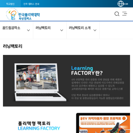
학교법인
전국 캠퍼스 안내
KOR
꿈드림공작소
러닝팩토리
러닝팩토리 소개
러닝팩토리