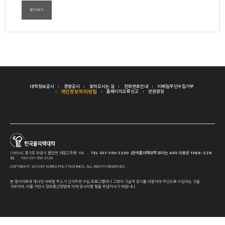
평가하기
대학정보공시
경영공시
찾아오시는 길
전화번호안내
이메일무단수집거부
개인정보처리방침
홈페이지오류신고
민원광장
[18534] 경기도 화성시 팔탄면 제암고주로 108
TEL 031-350-3200 (한국폴리텍대학 보이는 ARS 이용은 1588-228
2)
FAX 031-350-3129
COPYRIGHT 2010 BY KOREA POLYTECHNICS. ALL RIGHTS RESERVED.
본 웹사이트에 게시된 이메일 주소가 전자우편 수집 프로그램이나 그밖의 기술적 장치를 이용하여 무단으로 수집되는 것을
거부하며, 이를 위반시 정보통신망법에 의해 형사처벌 됨을 유념하시기 바랍니다.