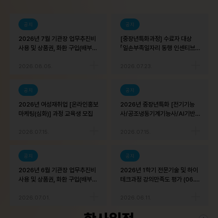
공지
공지
2026년 7월 기관장 업무추진비
[중장년특화과정] 수료자 대상
사용 및 상품권, 화환 구입(배부)
「일손부족일자리 동행 인센티브」
내역 공개
사업 안내 (최대 360만 원 지원)
2026.08.05.
2026.07.23.
공지
공지
2026년 여성재취업 [온라인홍보
2026년 중장년특화 [전기기능
마케팅(심화)] 과정 교육생 모집
사/공조냉동기계기능사/AI기반
SNS콘텐츠 제작] 과정 교육생 모
집
2026.07.15.
2026.07.15.
공지
공지
2026년 6월 기관장 업무추진비
2026년 1학기 전문기술 및 하이
사용 및 상품권, 화환 구입(배부)
테크과정 강의만족도 평가 (06.2
내역 공개
2 ~ 06.26)
2026.07.01.
2026.06.11.