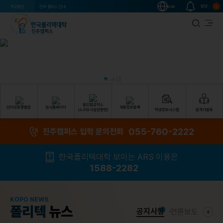
팝업
학교법인
전국 캠퍼스 안내
KOR
3
꿈드림공작소
인터넷증명발급
입시홈페이지
채용정보등록
학생정보시스템
합격자발표
(소규모사업장훈련)
055-760-2222
진주캠퍼스 입학 문의전화
한국폴리텍대학 보이는 ARS 이용은
1588-2282
KOPO NEWS
폴리텍
뉴스
공지사항
언론보도