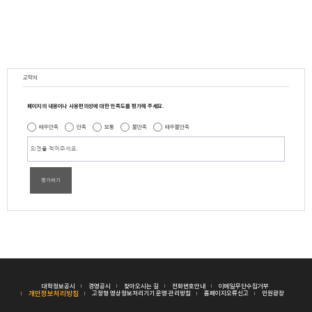
교학처
페이지의 내용이나 사용편의성에 대한 만족도를 평가해 주세요.
매우만족
만족
보통
불만족
매우불만족
평가하기
대학정보공시
경영공시
찾아오시는 길
전화번호안내
이메일무단수집거부
개인정보처리방침
고정형 영상정보처리기기 운영·관리방침
홈페이지오류신고
민원광장