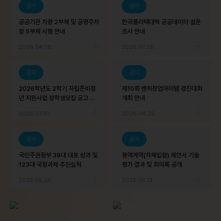
공지
공지
공공기관 차량 2부제 및 공영주차
한국폴리텍대학 공공데이터 설문
장 5부제 시행 안내
조사 안내
2026.04.08.
2026.07.28.
공지
공지
2026학년도 2학기 자립준비청
제10회 벤처창업아이템 경진대회
년 지원사업 장학생모집 공고 알
개최 안내
림
2026.07.10.
2026.06.29.
공지
공지
국민주권정부 38대 대표 성과 및
용역계약(자체입찰) 제안서 기술
123대 국정과제 추진실적
평가 결과 및 회의록 공개
2026.05.26.
2026.05.13.