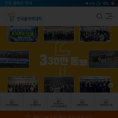
전국 캠퍼스 안내
팝업
KOR
4
꿈드림공작소
인터넷증명발급
입시홈페이지
채용정보등록
학생정보시스템
(소규모사업장훈련)
캠퍼스별 입학 문의 전화 바로가기