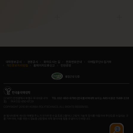
대학정보공시
경영공시
찾아오시는 길
전화번호안내
이메일무단수집거부
개인정보처리방침
홈페이지오류신고
민원광장
웹접근성 인증
[21417] 인천광역시 부평구 무네미로 478
TEL 032-650-6780 (한국폴리텍대학 보이는 ARS 이용은 1588-228
2)
FAX 032-650-6729
COPYRIGHT 2010 BY KOREA POLYTECHNICS. ALL RIGHTS RESERVED.
본 웹사이트에 게시된 이메일 주소가 전자우편 수집 프로그램이나 그밖의 기술적 장치를 이용하여 무단으로 수집되는 것
을 거부하며, 이를 위반시 정보통신망법에 의해 형사처벌 됨을 유념하시기 바랍니다.