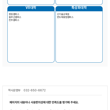
Ⅶ대학
특성화대학
창원캠퍼스
신기술교육원
동부산캠퍼스
반도체융합캠퍼스
진주캠퍼스
학사운영부
032-650-6672
페이지의 내용이나 사용편의성에 대한 만족도를 평가해 주세요.