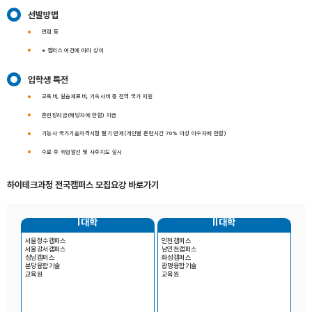
선발방법
면접 등
※ 캠퍼스 여건에 따라 상이
입학생 특전
교육비, 실습재료비, 기숙사비 등 전액 국가 지원
훈련장려금(해당자에 한함) 지급
기능사 국가기술자격시험 필기 면제(개인별 훈련시간 70% 이상 이수자에 한함)
수료 후 취업알선 및 사후지도 실시
하이테크과정 전국캠퍼스 모집요강 바로가기
Ⅰ대학
Ⅱ대학
서울정수캠퍼스
인천캠퍼스
서울강서캠퍼스
남인천캠퍼스
성남캠퍼스
화성캠퍼스
분당융합기술
광명융합기술
교육원
교육원