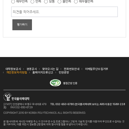
매우만족
만족
보통
불만족
매우불만족
평가하기
대학정보공시
경영공시
찾아오시는 길
전화번호안내
이메일무단수집거부
개인정보처리방침
홈페이지오류신고
민원광장
웹접근성 인증
[21417] 인천광역시 부평구 무네미로 478
TEL 032-650-6780 (한국폴리텍대학 보이는 ARS 이용은 1588-228
2)
FAX 032-650-6729
COPYRIGHT 2010 BY KOREA POLYTECHNICS. ALL RIGHTS RESERVED.
본 웹사이트에 게시된 이메일 주소가 전자우편 수집 프로그램이나 그밖의 기술적 장치를 이용하여 무단으로 수집되는 것
을 거부하며, 이를 위반시 정보통신망법에 의해 형사처벌 됨을 유념하시기 바랍니다.