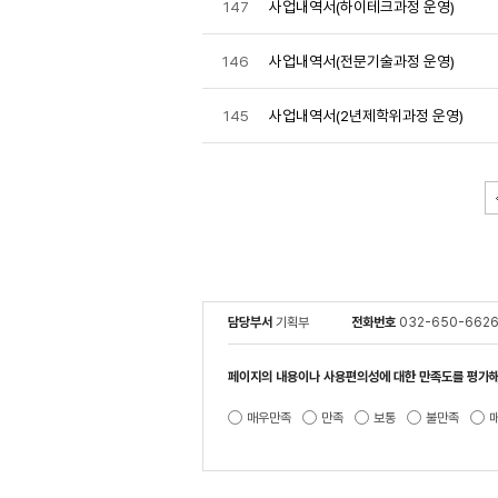
147
사업내역서(하이테크과정 운영)
146
사업내역서(전문기술과정 운영)
145
사업내역서(2년제학위과정 운영)
담당부서
기획부
전화번호
032-650-662
페이지의 내용이나 사용편의성에 대한 만족도를 평가해
매우만족
만족
보통
불만족