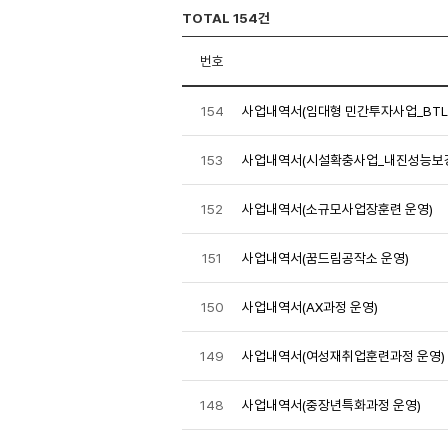
TOTAL 154건
번호
154
사업내역서(임대형 민간투자사업_BTL
153
사업내역서(시설확충사업_내진성능보
152
사업내역서(소규모사업장훈련 운영)
151
사업내역서(꿈드림공작소 운영)
150
사업내역서(AX과정 운영)
149
사업내역서(여성재취업훈련과정 운영)
148
사업내역서(중장년특화과정 운영)