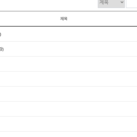
제목
)
강)