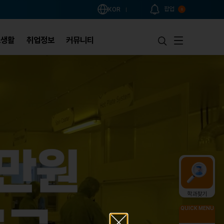
팝업
KOR
8
스생활
취업정보
커뮤니티
학과찾기
QUICK MENU