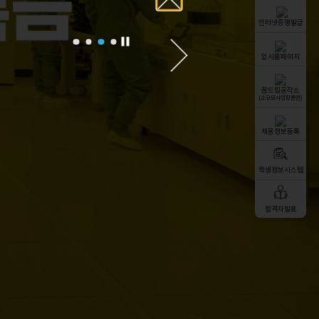
인터넷증명발급
입시홈페이지
꿈드림공작소
(소규모사업장훈련)
채용정보등록
학생정보시스템
합격자발표