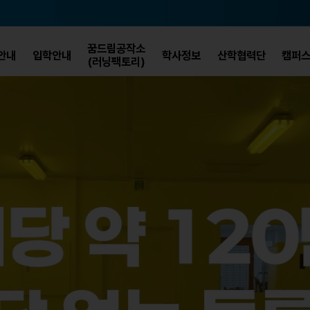
꿈드림공작소
안내
입학안내
학사정보
산학협력단
캠퍼
(러닝팩토리)