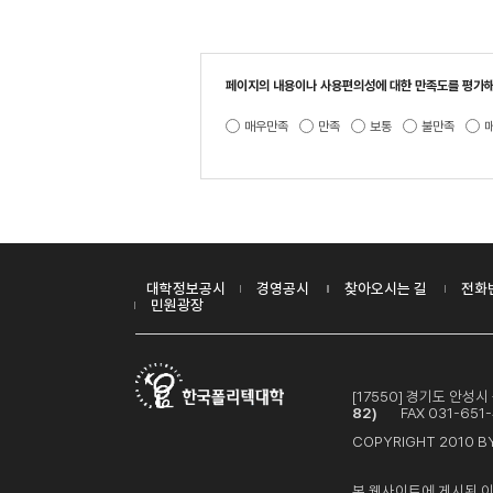
페이지의 내용이나 사용편의성에 대한 만족도를 평가해
매우만족
만족
보통
불만족
대학정보공시
경영공시
찾아오시는 길
전화
민원광장
[17550] 경기도 안성
82)
FAX 031-651-
COPYRIGHT 2010 BY
본 웹사이트에 게시된 