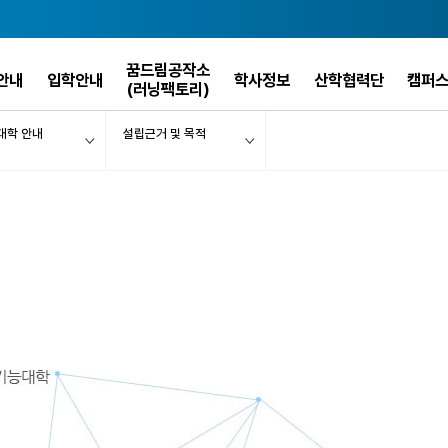
꿈드림공작소
안내
입학안내
학사정보
산학협력단
캠퍼
(러닝팩토리)
대학 안내
설립근거 및 목적