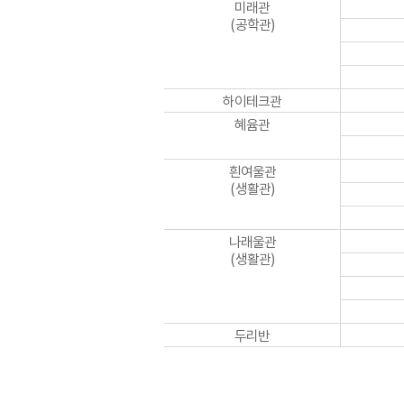
미래관
(공학관)
하이테크관
혜윰관
흰여울관
(생활관)
나래울관
(생활관)
두리반