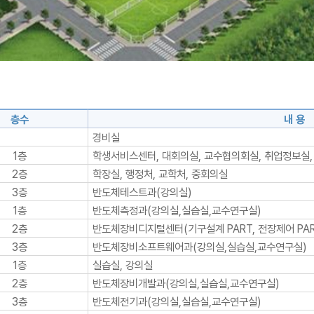
층수
내 용
경비실
1층
학생서비스센터, 대회의실, 교수협의회실, 취업정보실, 
2층
학장실, 행정처, 교학처, 중회의실
3층
반도체테스트과(강의실)
1층
반도체측정과(강의실,실습실,교수연구실)
2층
반도체장비디지털센터(기구설계 PART, 전장제어 PART,
3층
반도체장비소프트웨어과(강의실,실습실,교수연구실)
1층
실습실, 강의실
2층
반도체장비개발과(강의실,실습실,교수연구실)
3층
반도체전기과(강의실,실습실,교수연구실)