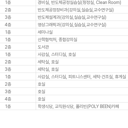
1층
경비실, 반도체공정실습실(청정실, Clean Room)
2층
반도체공정장비과(강의실,실습실,교수연구실)
3층
반도체설계과(강의실,실습실,교수연구실)
4층
영상그래픽과(강의실,실습실,교수연구실)
1층
세미나실
1층
산학협력처, 종합강의실
2층
도서관
1층
사감실, 스터디실, 호실
2층
세탁실, 호실
3층
세탁실, 호실
1층
사감실, 스터디실, 피트니스센터, 세탁·건조실, 휴게실
2층
호실
3층
호실
4층
호실
1층
학생식당, 교직원식당, 폴리빈(POLY BEEN)카페