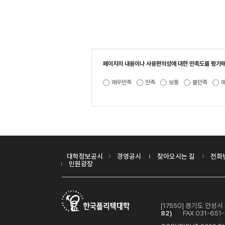
페이지의 내용이나 사용편의성에 대한 만족도를 평가해
매우만족
만족
보통
불만족
대학정보공시
경영공시
찾아오시는 길
전화
민원광장
[17550] 경기도 안성
82)
FAX 031-651-