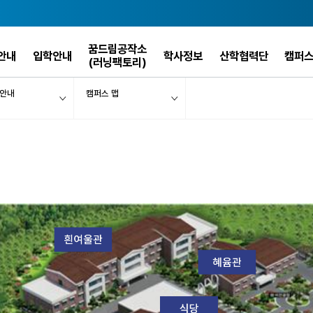
꿈드림공작소
안내
입학안내
학사정보
산학협력단
캠퍼
(러닝팩토리)
 안내
캠퍼스 맵