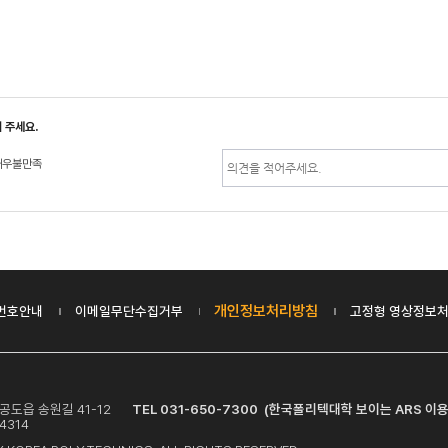
 주세요.
매우불만족
개인정보처리방침
번호안내
이메일무단수집거부
고정형 영상정보처
시 공도읍 송원길 41-12
TEL 031-650-7300 (한국폴리텍대학 보이는 ARS 이용
4314