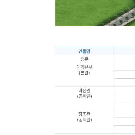
건물명
정문
대학본부
(본관)
비전관
(공학관)
창조관
(공학관)