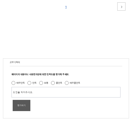
1
교무기획처
페이지의 내용이나 사용편의성에 대한 만족도를 평가해 주세요.
매우만족
만족
보통
불만족
매우불만족
평가하기