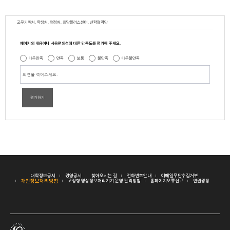
교무기획처, 학생처, 행정처, 희망플러스센터, 산학협력단
페이지의 내용이나 사용편의성에 대한 만족도를 평가해 주세요.
매우만족
만족
보통
불만족
매우불만족
평가하기
대학정보공시
경영공시
찾아오시는 길
전화번호안내
이메일무단수집거부
개인정보처리방침
고정형 영상정보처리기기 운영·관리방침
홈페이지오류신고
민원광장