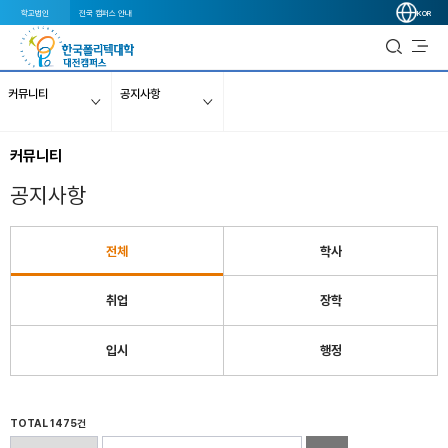
학교법인
전국 캠퍼스 안내
KOR
커뮤니티
공지사항
커뮤니티
공지사항
전체
학사
취업
장학
입시
행정
TOTAL 1475건