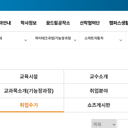
과안내
학사정보
꿈드림공작소
산학협력단
캠퍼스생
내
하이테크과정/기능장과정
스마트자동차
교육시설
교수소개
교과목소개(기능장과정)
취업분야
취업수기
쇼츠게시판