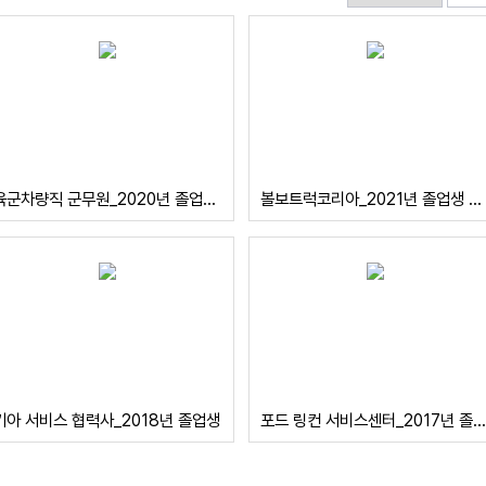
육군차량직 군무원_2020년 졸업생의 '늦깎이 대학 생활이 가져다준 공무원 합격증'
볼보트럭코리아_2021년 졸업생 노수현
기아 서비스 협력사_2018년 졸업생
포드 링컨 서비스센터_2017년 졸업생의 '용기있는 한 걸음'