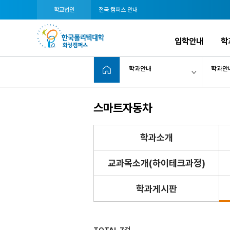
학교법인
전국 캠퍼스 안내
입학안내
학
학과안내
학과안
스마트자동차
학과소개
교과목소개(하이테크과정)
학과게시판
TOTAL 7건