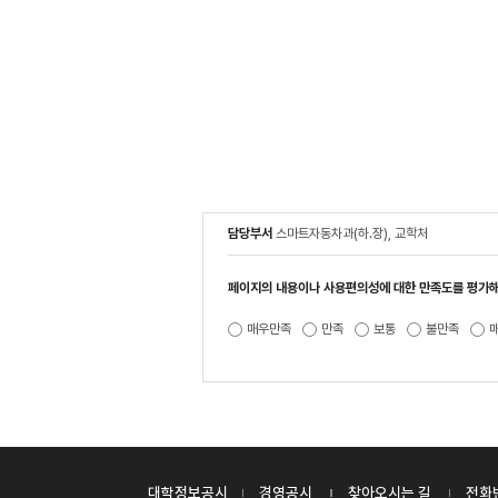
담당부서
스마트자동차과(하.장), 교학처
페이지의 내용이나 사용편의성에 대한 만족도를 평가해
매우만족
만족
보통
불만족
대학정보공시
경영공시
찾아오시는 길
전화