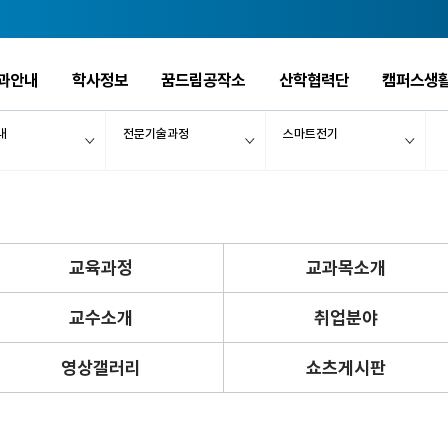
과안내
학사정보
꿈드림공작소
산학협력단
캠퍼스생
내
전문기술과정
스마트전기
교육과정
교과목소개
교수소개
취업분야
영상갤러리
쇼츠게시판