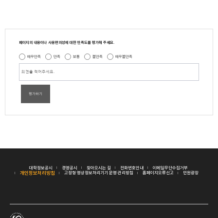
페이지의 내용이나 사용편의성에 대한 만족도를 평가해 주세요.
매우만족
만족
보통
불만족
매우불만족
평가하기
대학정보공시
경영공시
찾아오시는 길
전화번호안내
이메일무단수집거부
개인정보처리방침
고정형 영상정보처리기기 운영·관리방침
홈페이지오류신고
민원광장